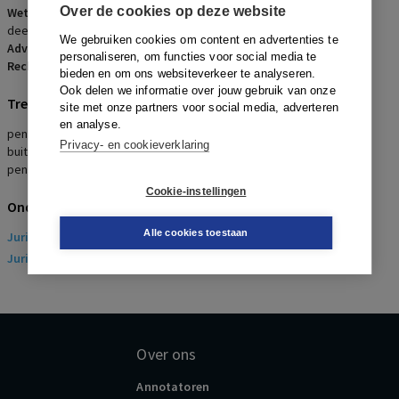
Over de cookies op deze website
Wetsartikelen:
Verplichtingstellingsbeschikking (Stcrt. 2007, 226)
deelneming in het bedrijfstakpensioenfonds Horeca & Catering
We gebruiken cookies om content en advertenties te
Advocaten:
A.J.T.J. Meuwissen en A.M. van Heest
personaliseren, om functies voor social media te
Rechters:
J.P. de Haan, H.E. HAE Uniken Venema en D.W. Giltay Veth
bieden en om ons websiteverkeer te analyseren.
Ook delen we informatie over jouw gebruik van onze
Trefwoorden
site met onze partners voor social media, adverteren
en analyse.
pensioen, bedrijfstakpensioenfonds, pensioenpremie,
Privacy- en cookieverklaring
buitengerechtelijke kosten, boete, rente, verplichte deelneming
pensioen
Cookie-instellingen
Onderwerpen
Alle cookies toestaan
Juridisch
> Arbeidsrecht
Juridisch
> Sociaal Zekerheidsrecht
Over ons
Annotatoren