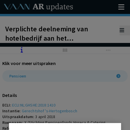
Verplichte deelneming van
hotelbedrijf aan het
bedrijfstakpensioenfonds Horeca
en Catering. Pensioenpremie is juist
Klik voor meer uitspraken
berekend en dient te worden
betaald.
Pensioen
Details
ECLI:
ECLI:NL:GHSHE:2018:1410
Instantie:
Gerechtshof 's-Hertogenbosch
Uitspraakdatum:
3 april 2018
Roepnaam:
X./Stichting Pensioenfonds Horeca & Catering
Referentienummer:
AR-2018-0440