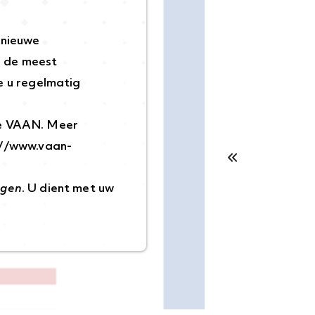
 nieuwe
p de meest
 u regelmatig
de VAAN. Meer
://www.vaan-
ggen
. U dient met uw