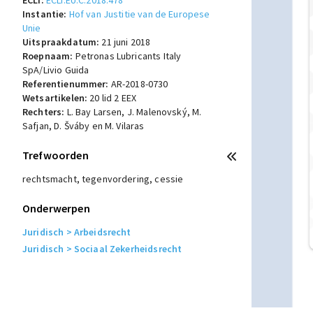
ECLI:
ECLI:EU:C:2018:478
Instantie:
Hof van Justitie van de Europese
Unie
Uitspraakdatum:
21 juni 2018
Roepnaam:
Petronas Lubricants Italy
SpA/Livio Guida
Referentienummer:
AR-2018-0730
Wetsartikelen:
20 lid 2 EEX
Rechters:
L. Bay Larsen, J. Malenovský, M.
Safjan, D. Šváby en M. Vilaras
Trefwoorden
rechtsmacht, tegenvordering, cessie
Onderwerpen
Juridisch
> Arbeidsrecht
Juridisch
> Sociaal Zekerheidsrecht