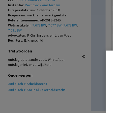
ECLI:
ECLI:NL:RBAMS:2018:7596
Instantie:
Rechtbank Amsterdam
Uitspraakdatum:
4 oktober 2018
Roepnaam:
werknemer/werkgeefster
Referentienummer:
AR-2018-1249
Wetsartikelen:
7:672 BW
,
7:677 BW
,
7:678 BW
,
7:681 BW
Advocaten:
P. Chr Snijders en J. van Vliet
Rechters:
E. Knipschild
Trefwoorden
ontslag op staande voet, WhatsApp,
ontslagbrief, onverwijldheid
Onderwerpen
Juridisch
> Arbeidsrecht
Juridisch
> Sociaal Zekerheidsrecht