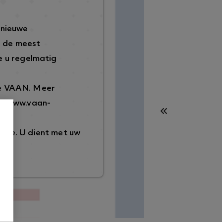
 nieuwe
p de meest
 u regelmatig
de VAAN. Meer
://www.vaan-
ggen
. U dient met uw