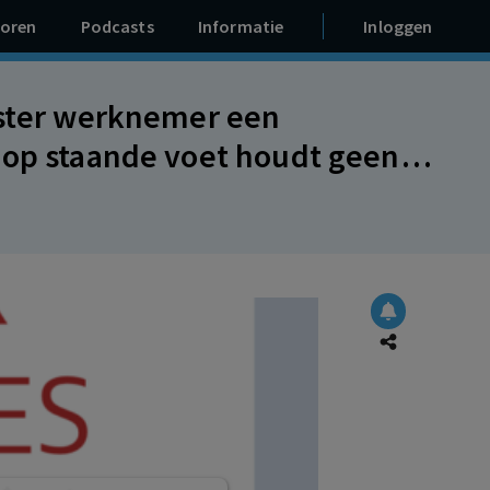
oren
Podcasts
Informatie
Inloggen
fster werknemer een
 op staande voet houdt geen
ef maximale wettelijke
en.