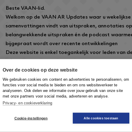
Beste VAAN-lid.
Welkom op de VAAN AR Updates waar u wekelijkse
samenvattingen vindt van uitspraken, annotaties o
belangwekkende uitspraken én de podcast waarmee
bijgepraat wordt over recente ontwikkelingen
Deze website is enkel toegankelijk voor leden van 
informatie over dit lidmaatschap vindt u hier:
https
Over de cookies op deze website
arbeidsrecht.nl/
.
Om in te loggen klikt u rechtsboven op de knop
Inlo
We gebruiken cookies om content en advertenties te personaliseren, om
functies voor social media te bieden en om ons websiteverkeer te
VAAN-account in te loggen om toegang te krijgen.
analyseren. Ook delen we informatie over jouw gebruik van onze site
met onze partners voor social media, adverteren en analyse.
Privacy- en cookieverklaring
Cookie-instellingen
Alle cookies toestaan