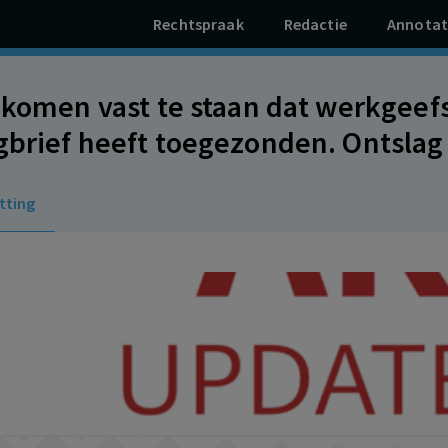
Rechtspraak
Redactie
Annotat
s komen vast te staan dat werkgee
gbrief heeft toegezonden. Ontslag
 Loonvordering werknemer, inclusi
tting
ing en wettelijke rente, toegewez