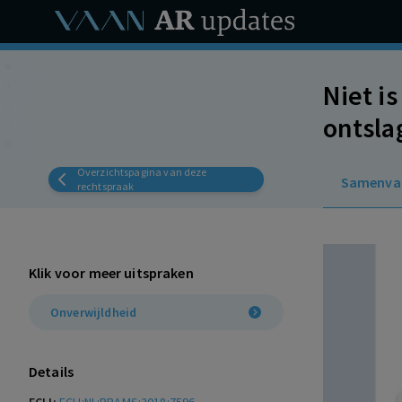
Niet i
ontsla
stand.
Overzichtspagina van deze
Samenva
verhog
rechtspraak
Klik voor meer uitspraken
Onverwijldheid
Details