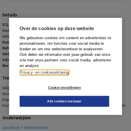
Details
ECLI:
ECLI:NL:GHARL:2019:719
Over de cookies op deze website
Instantie:
Gerechtshof Arnhem-Leeuwarden
Uitspraakdatum:
28 januari 2019
We gebruiken cookies om content en advertenties te
Roepnaam:
Beja Vastgoed B.V./werknemer
personaliseren, om functies voor social media te
Referentienummer:
AR-2019-0108
bieden en om ons websiteverkeer te analyseren.
Wetsartikelen:
7:629a BW
,
6:43 lid 1 BW
,
6:38 BW
Ook delen we informatie over jouw gebruik van onze
Advocaten:
J.F.H. Terpstra en L. Sandberg
site met onze partners voor social media, adverteren
Rechters:
M.E.L. Fikkers, E.J. van der Poel en H. Manuel
en analyse.
Privacy- en cookieverklaring
Trefwoorden
billijke vergoeding, ernstig verwijtbaar handelen werkgever, lening
Cookie-instellingen
door werknemer aan werkgever, bijzondere omstandigheden,
beperking hoogte billijke vergoeding, transitievergoeding ,
Alle cookies toestaan
loonvordering , lening of schenking , ontbindingsverzoek werkgever
Onderwerpen
Juridisch
> Arbeidsrecht