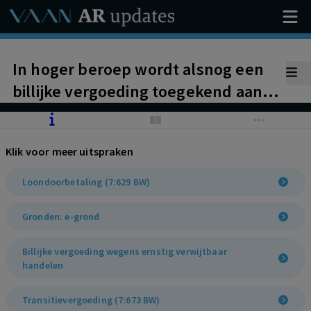
In hoger beroep wordt alsnog een
billijke vergoeding toegekend aan
een werknemer die langdurig geen
loon heeft ontvangen, maar wel
Klik voor meer uitspraken
geld voorschoot aan het bedrijf.
Gelet op de bijzondere
Loondoorbetaling (7:629 BW)
omstandigheden van dit geval is de
Gronden: e-grond
hoogte van de billijke vergoeding
beperkt.
Billijke vergoeding wegens ernstig verwijtbaar
handelen
Transitievergoeding (7:673 BW)