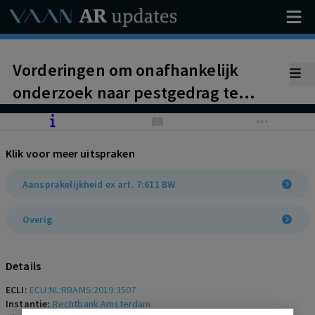
Vorderingen om onafhankelijk
onderzoek naar pestgedrag te
gelasten en voor praktijkopleiding
vereiste werkzaamheden te kunnen
Klik voor meer uitspraken
verrichten afgewezen. Niet is
gebleken dat intern onderzoek niet
Aansprakelijkheid ex art. 7:611 BW
onafhankelijk of volledig is geweest
Overig
en dat werkzaamheden onder
niveau zijn.
Details
ECLI:
ECLI:NL:RBAMS:2019:3507
Instantie:
Rechtbank Amsterdam