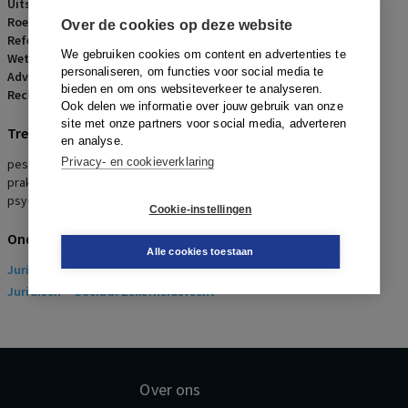
Uitspraakdatum:
9 mei 2019
Roepnaam:
werkneemster/Sociale Verzekeringsbank
Over de cookies op deze website
Referentienummer:
AR-2019-0651
We gebruiken cookies om content en advertenties te
Wetsartikelen:
7:611 BW
,
3 Arbowet
personaliseren, om functies voor social media te
Advocaten:
M.J.G.M. Lamers
bieden en om ons websiteverkeer te analyseren.
Rechters:
M. van Walraven
Ook delen we informatie over jouw gebruik van onze
site met onze partners voor social media, adverteren
Trefwoorden
en analyse.
Privacy- en cookieverklaring
pesten, naaktfoto, onderzoek, onafhankelijk, kort geding,
praktijkopleiding, registeraccountant, passende werkzaamheden,
psychosociale arbeidsbelasting
Cookie-instellingen
Onderwerpen
Alle cookies toestaan
Juridisch
> Arbeidsrecht
Juridisch
> Sociaal Zekerheidsrecht
Over ons