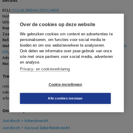
Details
ECLI:
ECLI:NL:RBDHA:2019:14609
Instantie:
Rechtbank Den Haag
Uitspraakdatum:
20 december 2019
Over de cookies op deze website
Roepnaam:
werkgever/werkneemster
Zaaknummer:
8068477 EJ VERZ 19-86265
We gebruiken cookies om content en advertenties te
Referentienummer:
AR-2020-0158
personaliseren, om functies voor social media te
Wetsartikelen:
bieden en om ons websiteverkeer te analyseren.
7:629a BW
,
7:669 lid 1 BW
,
7:669 lid 3 sub e BW
,
7:670a
Ook delen we informatie over jouw gebruik van onze
BW
,
7:671b lid 1 sub a BW
site met onze partners voor social media, adverteren
Advocaten:
H.S. Snijders
en analyse.
Rechters:
M.H. Rochat
Privacy- en cookieverklaring
Trefwoorden
Cookie-instellingen
reintegratieverplichtingen, ernstig verwijtbaar handelen, niet
nakomen reintegratieverplichtingen, ontbinding
arbeidsovereenkomst
Alle cookies toestaan
Onderwerpen
Juridisch
> Arbeidsrecht
Juridisch
> Sociaal Zekerheidsrecht