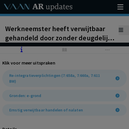
Werkneemster heeft verwijtbaar
gehandeld door zonder deugdelijke
grond geen gehoor te geven aan
herhaaldelijke oproepen van
Klik voor meer uitspraken
werkgever om haar re-
integratieverplichtingen na te
Re-integratieverplichtingen (7:658a, 7:660a, 7:611
BW)
komen.
Gronden: e-grond
Ernstig verwijtbaar handelen of nalaten