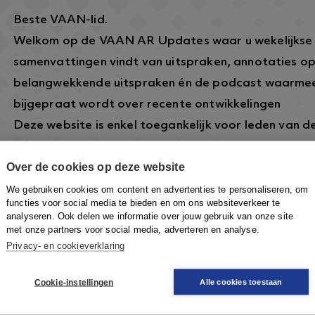
Beste VAAN-lid.
Welkom op de VAAN AR Updates waar u wekelijkse
samenvattingen vindt van uitspraken, annotaties o
belangwekkende uitspraken én de podcast waarmee
bijgepraat wordt over recente ontwikkelingen
Deze website is enkel toegankelijk voor leden van 
informatie over dit lidmaatschap vindt u hier:
https
Over de cookies op deze website
arbeidsrecht.nl/
.
Om in te loggen klikt u rechtsboven op de knop
Inlo
We gebruiken cookies om content en advertenties te personaliseren, om
functies voor social media te bieden en om ons websiteverkeer te
VAAN-account in te loggen om toegang te krijgen.
analyseren. Ook delen we informatie over jouw gebruik van onze site
met onze partners voor social media, adverteren en analyse.
Privacy- en cookieverklaring
Cookie-instellingen
Alle cookies toestaan