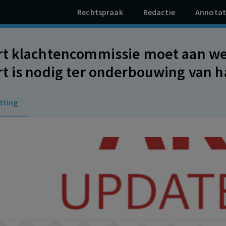
Rechtspraak
Redactie
Annotat
t klachtencommissie moet aan we
 is nodig ter onderbouwing van haar 
dingsprocedure tegen werkgever. 
tting
zwaarder dan belang bescherming
emers.