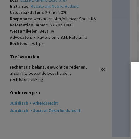
ECLI:
ECLI:NL:RBNHO:2020:3787
Instantie:
Rechtbank Noord-Holland
Uitspraakdatum:
20 mei 2020
Roepnaam:
werkneemster/Alkmaar Sport N.V.
Referentienummer:
AR-2020-0603
Wetsartikelen:
843a Rv
Advocaten:
F. Havers en J.B.M. Holtkamp
Rechters:
I.H. Lips
Trefwoorden
rechtmatig belang, gewichtige redenen,
afschrfit, bepaalde bescheiden,
rechtsbetrekking
Onderwerpen
Juridisch
> Arbeidsrecht
Juridisch
> Sociaal Zekerheidsrecht