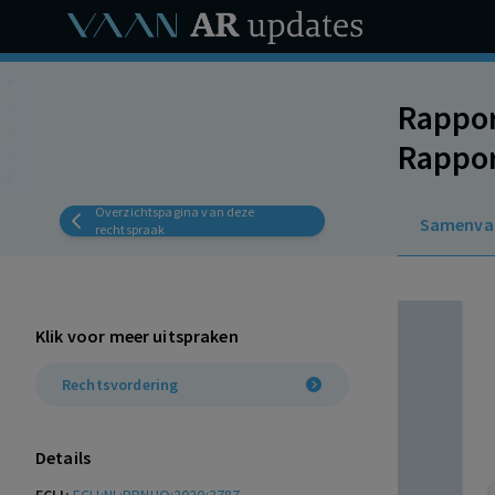
Rappor
Rapport
ontbin
Overzichtspagina van deze
Samenva
weegt 
rechtspraak
werkn
Klik voor meer uitspraken
Rechtsvordering
Details