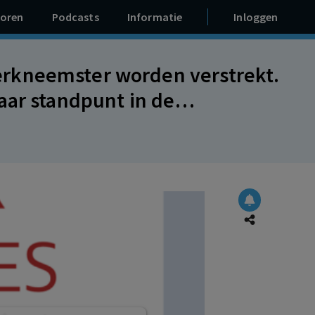
oren
Podcasts
Informatie
Inloggen
rkneemster worden verstrekt.
standpunt in de
Belang bepalen rechtspositie
 privacy van andere