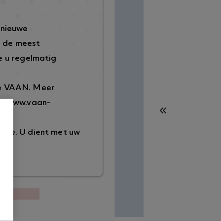
 nieuwe
p de meest
 u regelmatig
de VAAN. Meer
://www.vaan-
ggen
. U dient met uw