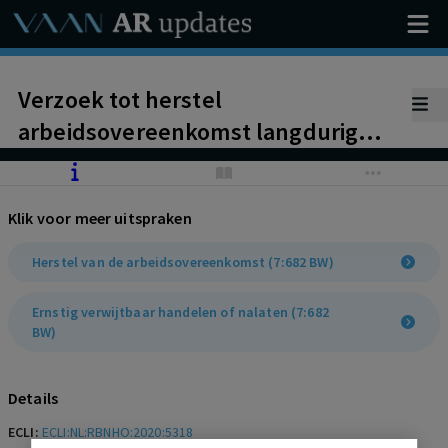
Verzoek tot herstel
arbeidsovereenkomst langdurig
zieke werknemer afgewezen.
Werkgever heeft aangetoond dat
Klik voor meer uitspraken
herplaatsing van werknemer –
gezien zijn beperkingen die zijn
Herstel van de arbeidsovereenkomst (7:682 BW)
blijven bestaan – niet meer mogelijk
Ernstig verwijtbaar handelen of nalaten (7:682
is. Geen ernstig verwijtbaar
BW)
handelen werkgever, geen billijke
vergoeding.
Details
ECLI:
ECLI:NL:RBNHO:2020:5318