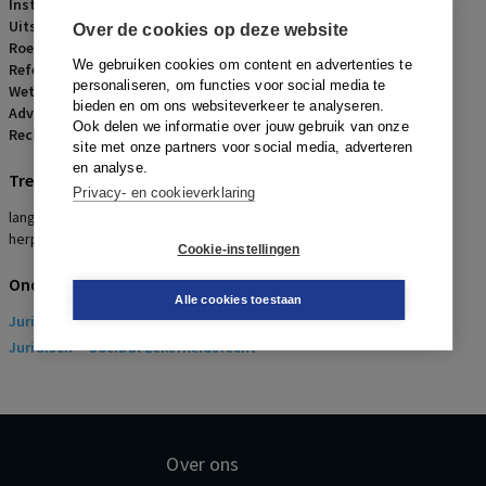
Instantie:
Rechtbank Noord-Holland
Uitspraakdatum:
6 juli 2020
Over de cookies op deze website
Roepnaam:
werknemer/Dnata B.V.
We gebruiken cookies om content en advertenties te
Referentienummer:
AR-2020-0914
personaliseren, om functies voor social media te
Wetsartikelen:
7:682 BW
bieden en om ons websiteverkeer te analyseren.
Advocaten:
G.P. Geelkerken, D.M. van Moerkerk en W. Hes
Ook delen we informatie over jouw gebruik van onze
Rechters:
D.P. Ruitinga
site met onze partners voor social media, adverteren
en analyse.
Trefwoorden
Privacy- en cookieverklaring
langdurige arbeidsongeschiktheid, herstel, billijke vergoeding,
herplaatsing, ernstig verwijtbaar handelen, re-integratie
Cookie-instellingen
Onderwerpen
Alle cookies toestaan
Juridisch
> Arbeidsrecht
Juridisch
> Sociaal Zekerheidsrecht
Over ons