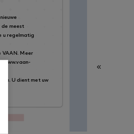
 nieuwe
p de meest
 u regelmatig
de VAAN. Meer
://www.vaan-
ggen
. U dient met uw