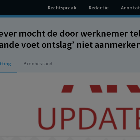
Rechtspraak
Redactie
Annotat
ver mocht de door werknemer te
aande voet ontslag’ niet aanmerken
elzinnige opzegging. Afwijzing 
tting
Bronbestand
uden bedrag voor het kwijtraken v
van artikel 7:661 BW.