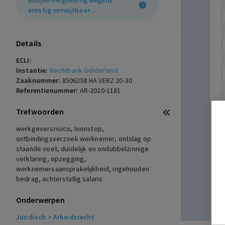
Billijke vergoeding wegens
ernstig verwijtbaar
handelen
Details
ECLI:
Instantie:
Rechtbank Gelderland
Zaaknummer:
8506258 HA VERZ 20-30
Referentienummer:
AR-2020-1181
Trefwoorden
werkgeversrisico, loonstop,
ontbindingsverzoek werknemer, ontslag op
staande voet, duidelijk en ondubbelzinnige
verklaring, opzegging,
werknemersaansprakelijkheid, ingehouden
bedrag, achterstallig salaris
Onderwerpen
Juridisch
> Arbeidsrecht