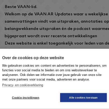
Beste VAAN-lid.
Welkom op de VAAN AR Updates waar u wekelijkse
samenvattingen vindt van uitspraken, annotaties o
belangwekkende uitspraken én de podcast waarmee
bijgepraat wordt over recente ontwikkelingen
Deze website is enkel toegankelijk voor leden van 
informatie over dit lidmaatschap vindt u hier:
https
Over de cookies op deze website
arbeidsrecht.nl/
.
Om in te loggen klikt u rechtsboven op de knop
Inlo
We gebruiken cookies om content en advertenties te personaliseren, om
functies voor social media te bieden en om ons websiteverkeer te
VAAN-account in te loggen om toegang te krijgen.
analyseren. Ook delen we informatie over jouw gebruik van onze site
met onze partners voor social media, adverteren en analyse.
Privacy- en cookieverklaring
Cookie-instellingen
Alle cookies toestaan