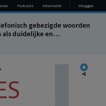
oren
Podcasts
Informatie
Inloggen
lefonisch gebezigde woorden
 als duidelijke en
ontbindingsverzoek werknemer.
an een tag niet toegestaan op