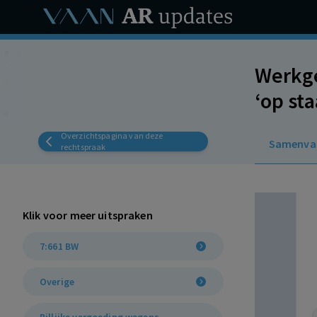
Werkge
‘op st
ondubb
Overzichtspagina van deze
Samenva
Ingeho
rechtspraak
grond 
Klik voor meer uitspraken
7:661 BW
Overige