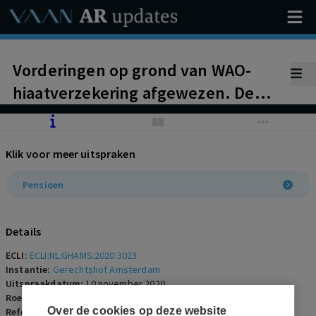
Vorderingen op grond van WAO-
hiaatverzekering afgewezen. De
polis met de daarvan deel
uitmakende
Klik voor meer uitspraken
verzekeringsvoorwaarden
(verzekeringsovereenkomst) is het
Pensioen
uitgangspunt voor de beoordeling,
niet het (tussen werknemer en
Details
werkgever geldende)
ECLI:
ECLI:NL:GHAMS:2020:3023
pensioenreglement.
Instantie:
Gerechtshof Amsterdam
Uitspraakdatum:
10 november 2020
Roepnaam:
werknemer/SRLEV N.V.
Over de cookies op deze website
Referentienummer:
AR-2020-1387