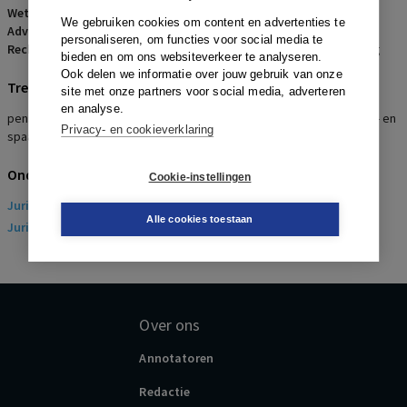
Wetsartikelen:
2 lid 4 sub C PSW
We gebruiken cookies om content en advertenties te
Advocaten:
N.T.C. Vuik en I.M.C.A. Reinders Folmer
personaliseren, om functies voor social media te
Rechters:
R.M. de Winter, R.J.M. Smit en I.A. Haanappel-van der Burg
bieden en om ons websiteverkeer te analyseren.
Ook delen we informatie over jouw gebruik van onze
Trefwoorden
site met onze partners voor social media, adverteren
en analyse.
pensioen, pensioenovereenkomst, pensioenreglement, Pensioen- en
Privacy- en cookieverklaring
spaarfondsenwet, WAO-hiaat
Onderwerpen
Cookie-instellingen
Juridisch
> Arbeidsrecht
Alle cookies toestaan
Juridisch
> Sociaal Zekerheidsrecht
Over ons
Annotatoren
Redactie