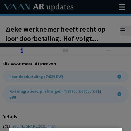
Zieke werknemer heeft recht op
loondoorbetaling. Hof volgt
deskundigenoordeel UWV – en niet
tegenovergesteld oordeel
Klik voor meer uitspraken
bedrijfsarts – onder meer omdat de
verzekeringsarts werknemer
Loondoorbetaling (7:629 BW)
onderzocht heeft en de bemoeienis
Re-integratieverplichtingen (7:658a, 7:660a, 7:611
van de bedrijfsarts beperkt is
BW)
gebleven tot een telefonisch
consult.
Details
ECLI:
ECLI:NL:GHARL:2021:4424