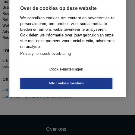
Instantie:
Gerechtshof Arnhem-Leeuwarden
Uitspraakdatum:
4 mei 2021
Over de cookies op deze website
Roepnaam:
Onlineveilingmeester.nl B.V./werknemer
We gebruiken cookies om content en advertenties te
Referentienummer:
AR-2021-0560
personaliseren, om functies voor social media te
Wetsartikelen:
7:629 BW
bieden en om ons websiteverkeer te analyseren.
Advocaten:
S.M.T.B. Huuskes en A.T. Chinnoe
Ook delen we informatie over jouw gebruik van onze
Rechters:
J.H. Kuiper, M.E.L. Fikkers en M. Willemse
site met onze partners voor social media, adverteren
en analyse.
Trefwoorden
Privacy- en cookieverklaring
arbeidsongeschiktheid, loondoorbetaling, deskundigenoordeel,
bedrijfsarts, passende arbeid
Cookie-instellingen
Onderwerpen
Alle cookies toestaan
Juridisch
> Arbeidsrecht
Juridisch
> Sociaal Zekerheidsrecht
Over ons