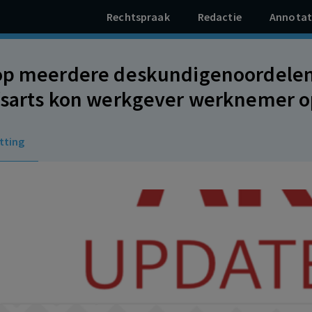
Rechtspraak
Redactie
Annotat
op meerdere deskundigenoordelen 
fsarts kon werkgever werknemer op
zodat werknemer zich volledig kan 
tting
 spoor.