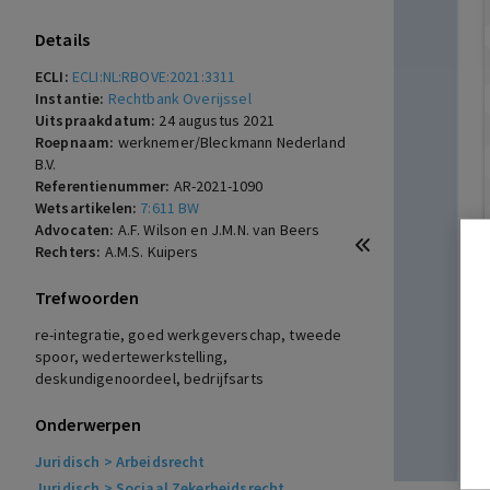
Details
ECLI:
ECLI:NL:RBOVE:2021:3311
Instantie:
Rechtbank Overijssel
Uitspraakdatum:
24 augustus 2021
Roepnaam:
werknemer/Bleckmann Nederland
B.V.
Referentienummer:
AR-2021-1090
Wetsartikelen:
7:611 BW
Advocaten:
A.F. Wilson en J.M.N. van Beers
Rechters:
A.M.S. Kuipers
Trefwoorden
re-integratie, goed werkgeverschap, tweede
spoor, wedertewerkstelling,
deskundigenoordeel, bedrijfsarts
Onderwerpen
Juridisch
> Arbeidsrecht
Juridisch
> Sociaal Zekerheidsrecht