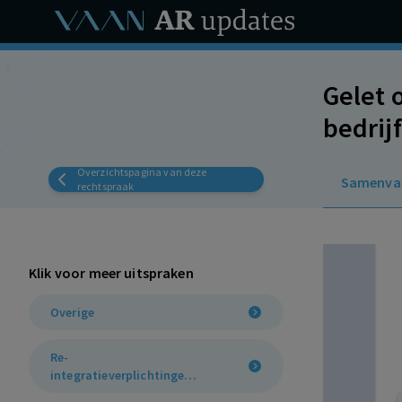
Gelet 
bedrij
werk, 
Overzichtspagina van deze
Samenva
tweede
rechtspraak
Klik voor meer uitspraken
Overige
Re-
integratieverplichtingen
(7:658a, 7:660a, 7:611 BW)