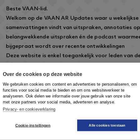
Beste VAAN-lid.
Welkom op de VAAN AR Updates waar u wekelijkse
samenvattingen vindt van uitspraken, annotaties o
belangwekkende uitspraken én de podcast waarmee
bijgepraat wordt over recente ontwikkelingen
Deze website is enkel toegankelijk voor leden van 
informatie over dit lidmaatschap vindt u hier:
https
Over de cookies op deze website
arbeidsrecht.nl/
.
Om in te loggen klikt u rechtsboven op de knop
Inlo
We gebruiken cookies om content en advertenties te personaliseren, om
functies voor social media te bieden en om ons websiteverkeer te
VAAN-account in te loggen om toegang te krijgen.
analyseren. Ook delen we informatie over jouw gebruik van onze site
met onze partners voor social media, adverteren en analyse.
Privacy- en cookieverklaring
Cookie-instellingen
Alle cookies toestaan