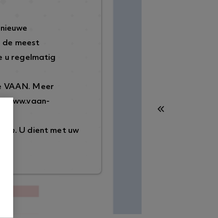
 nieuwe
p de meest
 u regelmatig
de VAAN. Meer
://www.vaan-
ggen
. U dient met uw