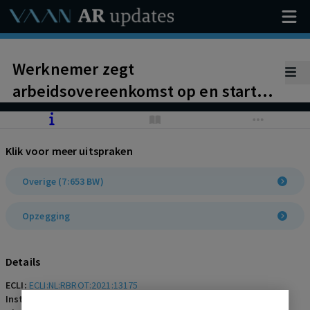
Werknemer zegt
arbeidsovereenkomst op en start
een eigen bedrijf dat zich
bezighoudt met het detacheren van
Klik voor meer uitspraken
IT-professionals. Werkgever stelt
dat werknemer handelt in strijd
Overige (7:653 BW)
met het concurrentiebeding. Is
Opzegging
concurrentiebeding nietig vanwege
strijd met artikel 9a Waadi?
Details
ECLI:
ECLI:NL:RBROT:2021:13175
Instantie:
Rechtbank Rotterdam