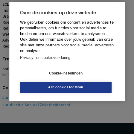
ECLI:
ECLI:NL:RBNNE:2022:234
Instantie:
Rechtbank Noord-Nederland
Over de cookies op deze website
Uitspraakdatum:
3 februari 2022
Roepnaam:
Stichting Alliade/werknemer
We gebruiken cookies om content en advertenties te
Referentienummer:
AR-2022-0199
personaliseren, om functies voor social media te
Wetsartikelen:
bieden en om ons websiteverkeer te analyseren.
7:669 lid 3 sub e BW
,
7:669 lid 3 sub g BW
,
7:671b BW
Ook delen we informatie over jouw gebruik van onze
Advocaten:
H.J. Funke en A.S. Greveling
site met onze partners voor social media, adverteren
Rechters:
T.K. Hoogslag
en analyse.
Privacy- en cookieverklaring
Trefwoorden
ontbinding, verwijtbaar handelen, verstoorde arbeidsverhouding,
Cookie-instellingen
billijke vergoeding, ernstig verwijtbaar handelen
Onderwerpen
Alle cookies toestaan
Juridisch
> Arbeidsrecht
Juridisch
> Sociaal Zekerheidsrecht