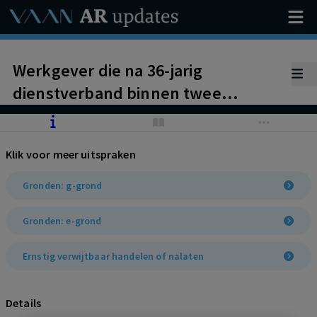
Werkgever die na 36-jarig
dienstverband binnen twee
maanden tijd de conclusie trekt dat
de arbeidsovereenkomst van
Klik voor meer uitspraken
werknemer moet worden
beëindigd, handelt ernstig
Gronden: g-grond
verwijtbaar. Ontbinding onder
Gronden: e-grond
toekenning transitievergoeding (€
59.405,59) en billijke vergoeding (€
Ernstig verwijtbaar handelen of nalaten
40.594,41).
Details