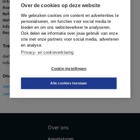
Uitspraakdatum:
26 november 2021
Over de cookies op deze website
Roepnaam:
werkneemster/werkgever
Referentienummer:
AR-2022-0207
We gebruiken cookies om content en advertenties te
Wetsartikelen:
7:677 BW
,
7:678 BW
personaliseren, om functies voor social media te
Advocaten:
E.M. Hetterscheidt
bieden en om ons websiteverkeer te analyseren.
Rechters:
E.F.A. van Buitenen
Ook delen we informatie over jouw gebruik van onze
site met onze partners voor social media, adverteren
Trefwoorden
en analyse.
Privacy- en cookieverklaring
diefstal, camerabeelden, kasgeld, ziekmelding, ontslagbrief,
nulurencontract, loondoorbetaling, coffeeshop
Cookie-instellingen
Onderwerpen
Alle cookies toestaan
Juridisch
> Arbeidsrecht
Juridisch
> Sociaal Zekerheidsrecht
Over ons
Annotatoren