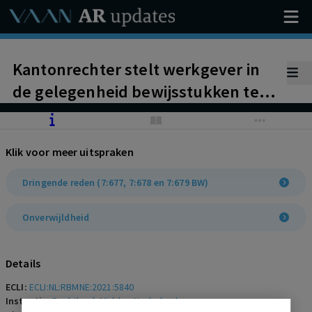
Kantonrechter stelt werkgever in
de gelegenheid bewijsstukken te
leveren voor zijn stelling dat het
ontslag op staande voet eerder is
Klik voor meer uitspraken
gegeven en diefstal van kasgelden
in de coffeeshop daarvoor de
Dringende reden (7:677, 7:678 en 7:679 BW)
dringende reden was.
Onverwijldheid
Details
ECLI:
ECLI:NL:RBMNE:2021:5840
Instantie:
Rechtbank Midden-Nederland