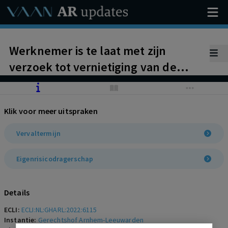
Werknemer is te laat met zijn
verzoek tot vernietiging van de
opzegging. Vervaltermijn is
verstreken. Het hof kan geen
Klik voor meer uitspraken
oordeel geven over de vraag of de
ex-werkgever het ziekengeld aan
Vervaltermijn
werknemer verschuldigd is.
Eigenrisicodragerschap
Details
ECLI:
ECLI:NL:GHARL:2022:6115
Instantie:
Gerechtshof Arnhem-Leeuwarden