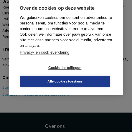
Uitspraakdatum:
18 juli 2022
Roepnaam:
Werknemer/Hotelexploitatiemaatschappij Janskerkhof
Over de cookies op deze website
Utrecht B.V.
We gebruiken cookies om content en advertenties te
Referentienummer:
AR-2022-0933
personaliseren, om functies voor social media te
Wetsartikelen:
7:686a BW
,
29 ZW
bieden en om ons websiteverkeer te analyseren.
Advocaten:
R. Grijpstra en G.M. Gerdes
Ook delen we informatie over jouw gebruik van onze
Rechters:
C. Hoogland, M. Willemse en H.M.J. van den Hurk
site met onze partners voor social media, adverteren
en analyse.
Trefwoorden
Privacy- en cookieverklaring
vervaltermijn, opzegging werknemer, vernietiging van de opzegging,
ziekengeld, eigenrisicodrager
Cookie-instellingen
Onderwerpen
Alle cookies toestaan
Juridisch
> Arbeidsrecht
Juridisch
> Sociaal Zekerheidsrecht
Over ons