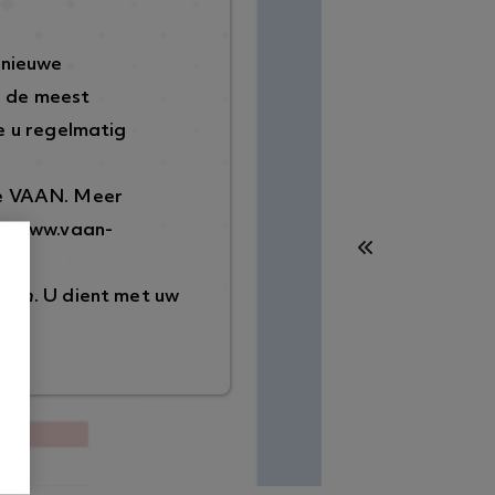
 nieuwe
p de meest
 u regelmatig
de VAAN. Meer
://www.vaan-
ggen
. U dient met uw