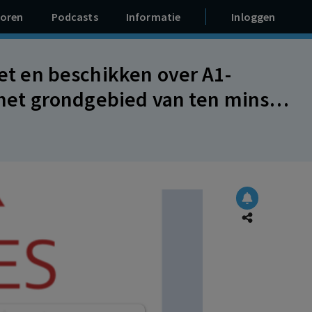
oren
Podcasts
Informatie
Inloggen
iet en beschikken over A1-
p het grondgebied van ten minste
ierichtlijn (waarborgfonds).