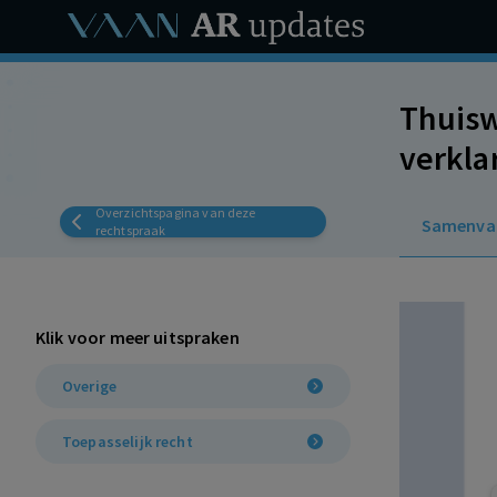
Thuisw
verkla
twee l
Overzichtspagina van deze
Samenva
rechtspraak
Klik voor meer uitspraken
Overige
Toepasselijk recht