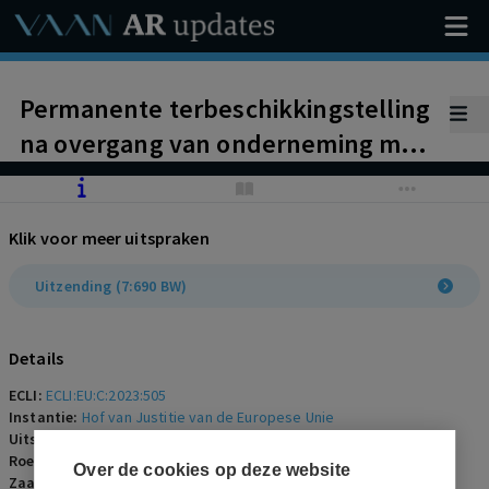
Permanente terbeschikkingstelling
na overgang van onderneming met
'widerspruch', valt niet onder
Uitzendrichtlijn. Uitzending dient
Klik voor meer uitspraken
tijdelijk te zijn.
Uitzending (7:690 BW)
Details
ECLI:
ECLI:EU:C:2023:505
Instantie:
Hof van Justitie van de Europese Unie
Uitspraakdatum:
22 juni 2023
Roepnaam:
LD/Alb Fils Kliniken
Over de cookies op deze website
Zaaknummer:
C‑427/21