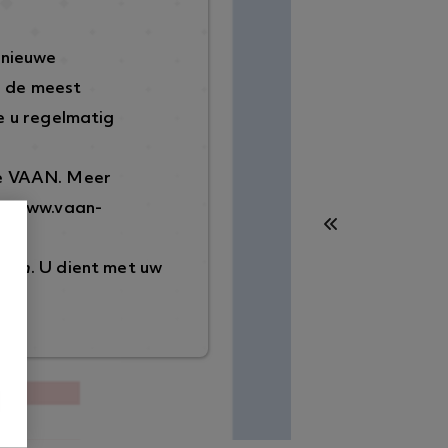
 nieuwe
p de meest
 u regelmatig
de VAAN. Meer
://www.vaan-
ggen
. U dient met uw