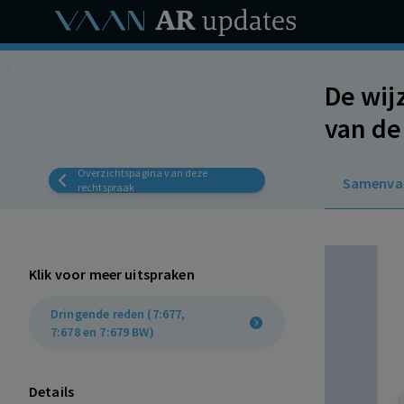
De wij
van de
tot ge
Overzichtspagina van deze
Samenva
dring
rechtspraak
Klik voor meer uitspraken
Dringende reden (7:677,
7:678 en 7:679 BW)
Details