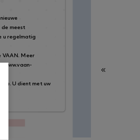
 nieuwe
p de meest
 u regelmatig
de VAAN. Meer
://www.vaan-
ggen
. U dient met uw