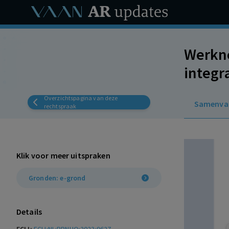
Werkne
integr
wordt
Overzichtspagina van deze
Samenva
rechtspraak
Klik voor meer uitspraken
Gronden: e-grond
Details