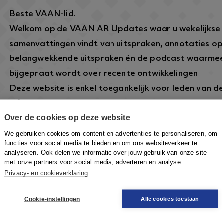
Beste VAAN-lid.
Welkom op de VAAN AR Updates waar u wekelijkse
samenvattingen vindt van uitspraken, annotaties o
belangwekkende uitspraken én de podcast waarmee
bijgepraat wordt over recente ontwikkelingen
Deze website is enkel toegankelijk voor leden van 
informatie over dit lidmaatschap vindt u hier:
https
Over de cookies op deze website
arbeidsrecht.nl/
.
Om in te loggen klikt u rechtsboven op de knop
Inlo
We gebruiken cookies om content en advertenties te personaliseren, om
functies voor social media te bieden en om ons websiteverkeer te
VAAN-account in te loggen om toegang te krijgen.
analyseren. Ook delen we informatie over jouw gebruik van onze site
met onze partners voor social media, adverteren en analyse.
Privacy- en cookieverklaring
Cookie-instellingen
Alle cookies toestaan