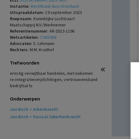
ECLI:
ECLI:NL:RBNHO:2023:9627
Instantie:
Rechtbank Noord-Holland
Uitspraakdatum:
19 september 2023
Roepnaam:
Koninklijke Luchtvaart
Maatschappij N.V./Werknemer
Referentienummer:
AR-2023-1196
Wetsartikelen:
7:669 BW
Advocaten:
E. Lehmann
Rechters:
M.M. Kruithof
Trefwoorden
ernstig verwijtbaar handelen, niet-nakomen
re-integratieverplichtingen, vertrouwensband
bedrijfsarts
Onderwerpen
Juridisch
> Arbeidsrecht
Juridisch
> Sociaal Zekerheidsrecht