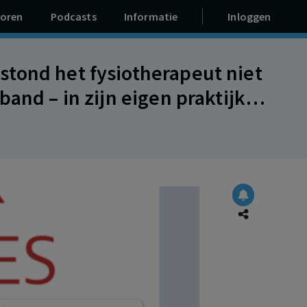
oren
Podcasts
Informatie
Inloggen
tond het fysiotherapeut niet
and – in zijn eigen praktijk
ehandelen. Werknemer is aan
e van € 60.000 verschuldigd.