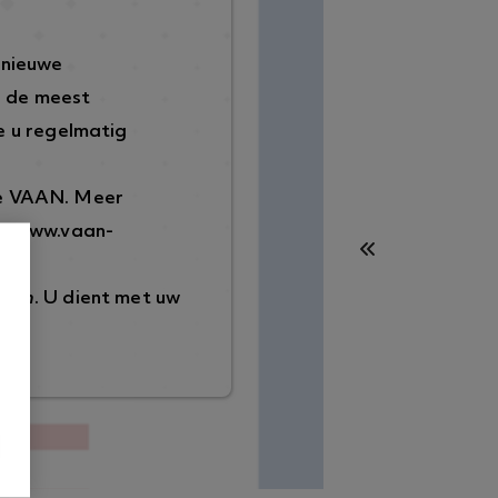
 nieuwe
p de meest
 u regelmatig
de VAAN. Meer
://www.vaan-
ggen
. U dient met uw