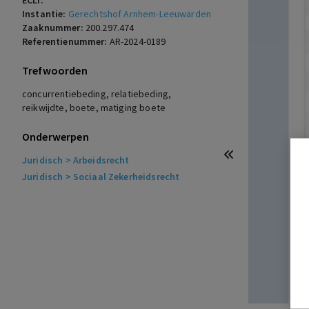
ECLI:
Instantie:
Gerechtshof Arnhem-Leeuwarden
Zaaknummer:
200.297.474
Referentienummer:
AR-2024-0189
Trefwoorden
concurrentiebeding, relatiebeding,
reikwijdte, boete, matiging boete
Onderwerpen
Juridisch
> Arbeidsrecht
Juridisch
> Sociaal Zekerheidsrecht