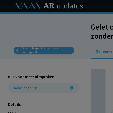
Gelet 
zonder
patiën
Overzichtspagina van deze
Samenva
werkge
rechtspraak
Klik voor meer uitspraken
Relatiebeding
Details