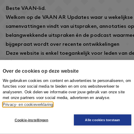
Beste VAAN-lid.
Welkom op de VAAN AR Updates waar u wekelijkse
samenvattingen vindt van uitspraken, annotaties o
belangwekkende uitspraken én de podcast waarmee
bijgepraat wordt over recente ontwikkelingen
Deze website is enkel toegankelijk voor leden van 
informatie over dit lidmaatschap vindt u hier:
https
Over de cookies op deze website
arbeidsrecht.nl/
.
Om in te loggen klikt u rechtsboven op de knop
Inlo
We gebruiken cookies om content en advertenties te personaliseren, om
functies voor social media te bieden en om ons websiteverkeer te
VAAN-account in te loggen om toegang te krijgen.
analyseren. Ook delen we informatie over jouw gebruik van onze site
met onze partners voor social media, adverteren en analyse.
Privacy- en cookieverklaring
Cookie-instellingen
Alle cookies toestaan