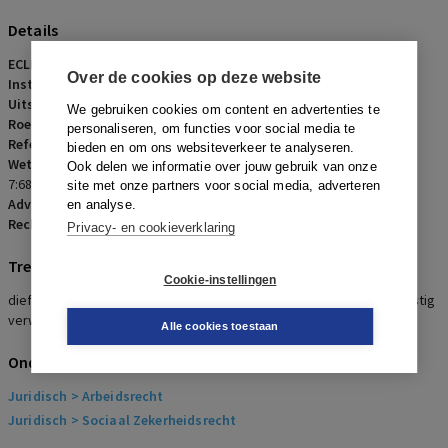
Details
ECLI:
ECLI:NL:RBNHO:2023:12802
Over de cookies op deze website
Instantie:
Rechtbank Noord-Holland
Uitspraakdatum:
22 november 2023
We gebruiken cookies om content en advertenties te
Roepnaam:
Stichting De Zorgcirkel/werkneemster
personaliseren, om functies voor social media te
Referentienummer:
AR-2024-0220
bieden en om ons websiteverkeer te analyseren.
Wetsartikelen:
6:271 BW; 7:632 BW; 7:669 BW; 7:671b BW; 7:673 BW;
Ook delen we informatie over jouw gebruik van onze
7:686 BW
site met onze partners voor social media, adverteren
Advocaten:
A. Busse en S.L. Haasdijk
en analyse.
Rechters:
P.J. Jansen
Privacy- en cookieverklaring
Trefwoorden
Cookie-instellingen
diefstal, aangifte, cautie, screenshots, onrechtmatig gebruik, ernstig
verwijtbaar handelen.
Alle cookies toestaan
Onderwerpen
Juridisch
> Arbeidsrecht
Juridisch
> Sociaal Zekerheidsrecht