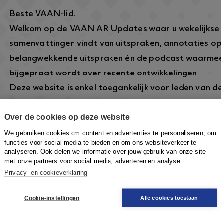
Beste VAAN-lid.
Welkom op de VAAN AR Updates waar u wekelijkse
samenvattingen vindt van uitspraken, annotaties o
belangwekkende uitspraken én de podcast waarmee
bijgepraat wordt over recente ontwikkelingen
Deze website is enkel toegankelijk voor leden van 
informatie over dit lidmaatschap vindt u hier:
https
Over de cookies op deze website
arbeidsrecht.nl/
.
Om in te loggen klikt u rechtsboven op de knop
Inlo
We gebruiken cookies om content en advertenties te personaliseren, om
functies voor social media te bieden en om ons websiteverkeer te
VAAN-account in te loggen om toegang te krijgen.
analyseren. Ook delen we informatie over jouw gebruik van onze site
met onze partners voor social media, adverteren en analyse.
Privacy- en cookieverklaring
Cookie-instellingen
Alle cookies toestaan