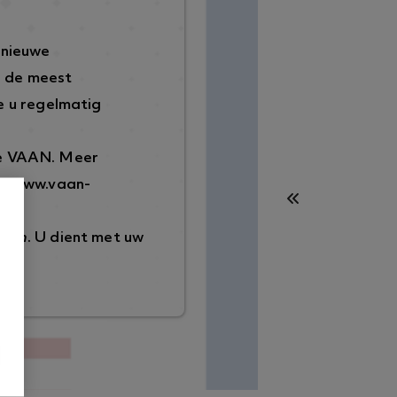
 nieuwe
p de meest
 u regelmatig
de VAAN. Meer
://www.vaan-
ggen
. U dient met uw