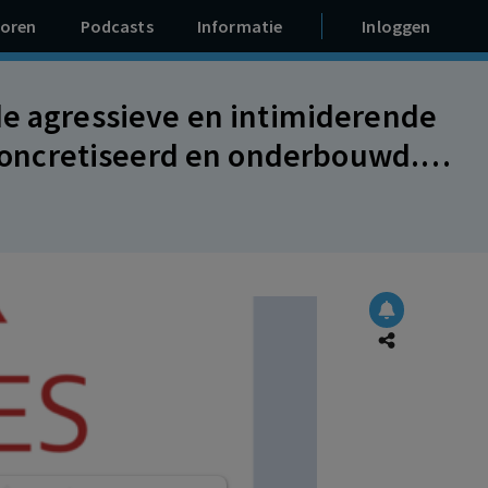
oren
Podcasts
Informatie
Inloggen
de agressieve en intimiderende
oncretiseerd en onderbouwd.
niet rechtsgeldig. Werknemer
lijk aan drie maandsalarissen.