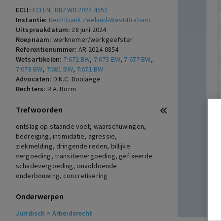
ECLI:
ECLI:NL:RBZWB:2024:4552
Instantie:
Rechtbank Zeeland-West-Brabant
Uitspraakdatum:
28 juni 2024
Roepnaam:
werknemer/werkgeefster
Referentienummer:
AR-2024-0854
Wetsartikelen:
7:672 BW
,
7:673 BW
,
7:677 BW
,
7:678 BW
,
7:681 BW
,
7:671 BW
Advocaten:
D.N.C. Doolaege
Rechters:
R.A. Borm
Trefwoorden
ontslag op staande voet, waarschuwingen,
bedreiging, intimidatie, agressie,
ziekmelding, dringende reden, billijke
vergoeding, transitievergoeding, gefixeerde
schadevergoeding, onvoldoende
onderbouwing, concretisering
Onderwerpen
Juridisch
> Arbeidsrecht