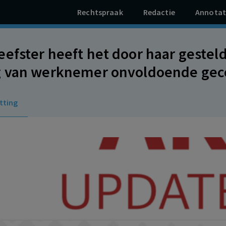
Rechtspraak
Redactie
Annotat
efster heeft het door haar gestel
 van werknemer onvoldoende gec
geven ontslag op staande voet is 
tting
recht op een billijke vergoeding ge