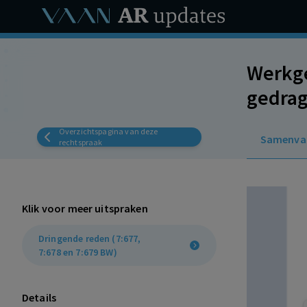
Werkge
gedrag
Het ge
Overzichtspagina van deze
Samenva
heeft 
rechtspraak
Klik voor meer uitspraken
Dringende reden (7:677,
7:678 en 7:679 BW)
Details