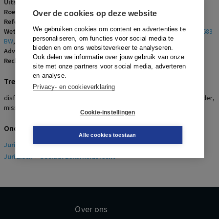
Uitspraakdatum:
2 september 2024
Roepnaam:
werknemer/Knauf B.V.
Over de cookies op deze website
Referentienummer:
AR-2024-1398
We gebruiken cookies om content en advertenties te
Wetsartikelen:
7:699 lid 3 sub d BW
,
7:658c BW (oud)
,
7:671b BW
,
7:683
personaliseren, om functies voor social media te
BW
,
17e Wbk
,
17eb Wbk
bieden en om ons websiteverkeer te analyseren.
Advocaten:
D. van Gerven en I.O.D.V. Wetzels
Ook delen we informatie over jouw gebruik van onze
Rechters:
M.P.C.J. van Bavel, G.A. Diebels en H.G. Rottier
site met onze partners voor social media, adverteren
en analyse.
Trefwoorden
Privacy- en cookieverklaring
disfunctioneren, verbetertraject, gedrag, zelfreflectie, klokkenluider,
misstand, benadelingsverbod
Cookie-instellingen
Onderwerpen
Alle cookies toestaan
Juridisch
> Arbeidsrecht
Juridisch
> Sociaal Zekerheidsrecht
Over ons