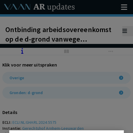
Ontbinding arbeidsovereenkomst
op de d-grond vanwege
onvermogen van werknemer om
duurzaam ongewenst gedrag te
Klik voor meer uitspraken
veranderen en gebrek aan
daadwerkelijke zelfreflectie.
Overige
Werknemer komt geen
Gronden: d-grond
bescherming toe als klokkenluider.
Details
ECLI:
ECLI:NL:GHARL:2024:5575
Instantie:
Gerechtshof Arnhem-Leeuwarden