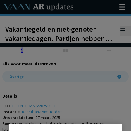
Vakantiegeld en niet-genoten
vakantiedagen. Partijen hebben
een all-in loon afgesproken, maar
die afspraak is wat betreft de niet-
Klik voor meer uitspraken
genoten vakantiedagen niet
rechtsgeldig. Toch wordt deze
Overige
vordering wegens onvoldoende
onderbouwing afgewezen.
Details
ECLI:
ECLI:NL:RBAMS:2025:2058
Instantie:
Rechtbank Amsterdam
Uitspraakdatum:
27 maart 2025
Roepnaam:
werknemer/het kerkgenootschap Portugees-
Israelietische Gemeente