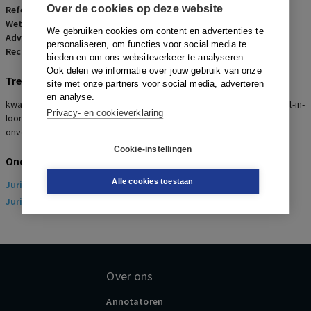
Over de cookies op deze website
Referentienummer:
AR-2025-0430
Wetsartikelen:
7:610 BW
,
15 WML
,
17 lid 2 WML
,
7:639 BW
,
7:640 BW
We gebruiken cookies om content en advertenties te
Advocaten:
H. Loonstein, J.X. ten Velden en L.D.N. Mordaunt
personaliseren, om functies voor social media te
Rechters:
J.F. Kuiken
bieden en om ons websiteverkeer te analyseren.
Ook delen we informatie over jouw gebruik van onze
Trefwoorden
site met onze partners voor social media, adverteren
en analyse.
kwalificatie, overeenkomst, arbeidsovereenkomst, vergoeding, all-in-
Privacy- en cookieverklaring
loon, vakantietoeslag, niet genoten vakantiedagen, bruto/netto,
onverschuldigde betaling
Cookie-instellingen
Onderwerpen
Alle cookies toestaan
Juridisch
> Arbeidsrecht
Juridisch
> Sociaal Zekerheidsrecht
Over ons
Annotatoren