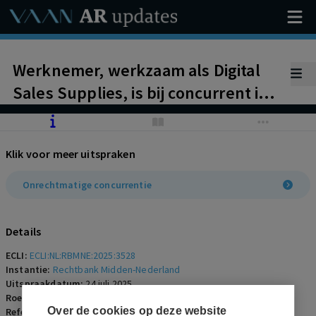
Werknemer, werkzaam als Digital
Sales Supplies, is bij concurrent in
dienst getreden. Werkgeefster
stelt dat werknemer het
Klik voor meer uitspraken
concurrentiebeding heeft
geschonden en vordert nakoming
Onrechtmatige concurrentie
van het concurrentiebeding.
Details
ECLI:
ECLI:NL:RBMNE:2025:3528
Instantie:
Rechtbank Midden-Nederland
Uitspraakdatum:
24 juli 2025
Roepnaam:
werkgeefster/werknemer
Over de cookies op deze website
Referentienummer:
AR-2025-0948