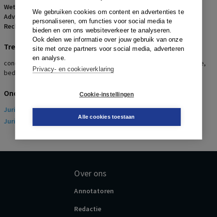
Wetsartikelen:
7:653 BW
We gebruiken cookies om content en advertenties te
Advocaten:
C. Uluman en I. Luijt-Visser
personaliseren, om functies voor social media te
Rechters:
I.L. Rijnbout
bieden en om ons websiteverkeer te analyseren.
Ook delen we informatie over jouw gebruik van onze
Trefwoorden
site met onze partners voor social media, adverteren
en analyse.
concurrentiebeding, schriftelijke toestemming, klantenportefeuille,
Privacy- en cookieverklaring
bedrijfsgegevens
Onderwerpen
Cookie-instellingen
Juridisch
> Arbeidsrecht
Alle cookies toestaan
Juridisch
> Sociaal Zekerheidsrecht
Over ons
Annotatoren
Redactie