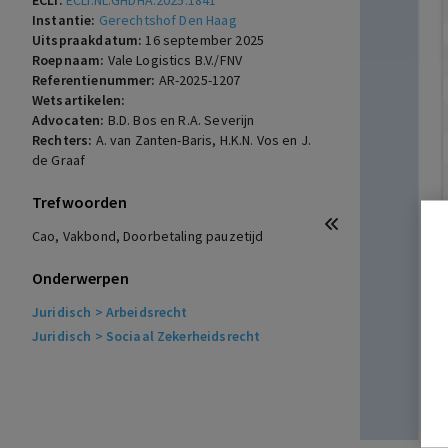
ECLI:
ECLI:NL:GHDHA:2025:1841
Instantie:
Gerechtshof Den Haag
Uitspraakdatum:
16 september 2025
Roepnaam:
Vale Logistics B.V./FNV
Referentienummer:
AR-2025-1207
Wetsartikelen:
Advocaten:
B.D. Bos en R.A. Severijn
Rechters:
A. van Zanten-Baris, H.K.N. Vos en J.
de Graaf
Trefwoorden
Cao, Vakbond, Doorbetaling pauzetijd
Onderwerpen
Juridisch
> Arbeidsrecht
Juridisch
> Sociaal Zekerheidsrecht