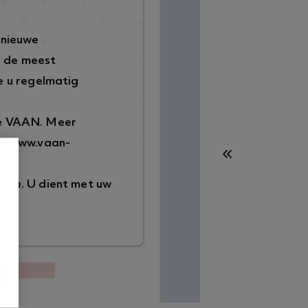
 nieuwe
p de meest
 u regelmatig
de VAAN. Meer
://www.vaan-
ggen
. U dient met uw