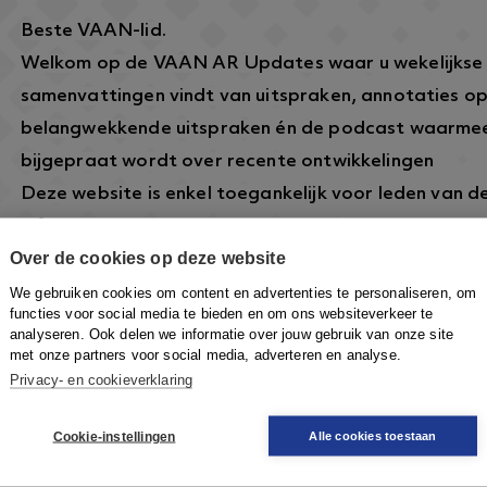
Beste VAAN-lid.
Welkom op de VAAN AR Updates waar u wekelijkse
samenvattingen vindt van uitspraken, annotaties o
belangwekkende uitspraken én de podcast waarmee
bijgepraat wordt over recente ontwikkelingen
Deze website is enkel toegankelijk voor leden van 
informatie over dit lidmaatschap vindt u hier:
https
Over de cookies op deze website
arbeidsrecht.nl/
.
Om in te loggen klikt u rechtsboven op de knop
Inlo
We gebruiken cookies om content en advertenties te personaliseren, om
functies voor social media te bieden en om ons websiteverkeer te
VAAN-account in te loggen om toegang te krijgen.
analyseren. Ook delen we informatie over jouw gebruik van onze site
met onze partners voor social media, adverteren en analyse.
Privacy- en cookieverklaring
Cookie-instellingen
Alle cookies toestaan