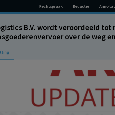
Rechtspraak
Redactie
Annotat
ogistics B.V. wordt veroordeeld to
sgoederenvervoer over de weg en
 en tot het betalen van een schad
tting