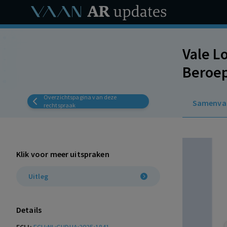
Vale L
Beroep
kranen
Overzichtspagina van deze
Samenva
rechtspraak
Klik voor meer uitspraken
Uitleg
Details