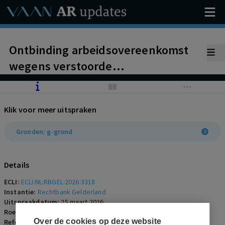
Ontbinding arbeidsovereenkomst
wegens verstoorde
arbeidsverhouding.
Klik voor meer uitspraken
Gronden: g-grond
Details
ECLI:
ECLI:NL:RBGEL:2026:3318
Instantie:
Rechtbank Gelderland
Uitspraakdatum:
25 maart 2026
Roepnaam:
werkgever/werknemer
Over de cookies op deze website
Referentienummer:
AR-2026-0726