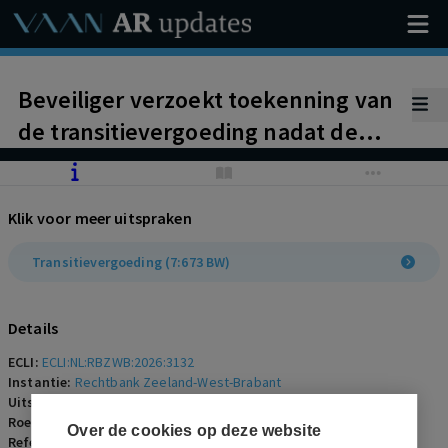
Beveiliger verzoekt toekenning van
de transitievergoeding nadat de
arbeidsovereenkomst op initiatief
van werkgever niet is verlengd en
Klik voor meer uitspraken
werkgever deze vergoeding weigert
te betalen.
Transitievergoeding (7:673 BW)
Details
ECLI:
ECLI:NL:RBZWB:2026:3132
Instantie:
Rechtbank Zeeland-West-Brabant
Uitspraakdatum:
17 april 2026
Roepnaam:
werknemer/werkgeefster
Over de cookies op deze website
Referentienummer:
AR-2026-0745