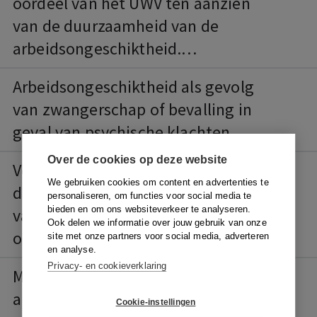
oordeel van het UWV ten aanzien
van de duurzaamheid van de
arbeidsongeschiktheid.
Annotatie bij
Arbeidsongeschiktheid als gevolg
ECLI:NL:CRVB:2015:3776.
van zwangerschap of bevalling in
geval van psychische klachten
Over de cookies op deze website
Verrekenen in arbeidsrelaties
We gebruiken cookies om content en advertenties te
door de werkgever: een kwestie
personaliseren, om functies voor social media te
bieden en om ons websiteverkeer te analyseren.
van nauwgezet de regels
Ook delen we informatie over jouw gebruik van onze
opvolgen
site met onze partners voor social media, adverteren
en analyse.
Privacy- en cookieverklaring
Medezeggenschapsrechten
ambtenaar onnodig
Cookie-instellingen