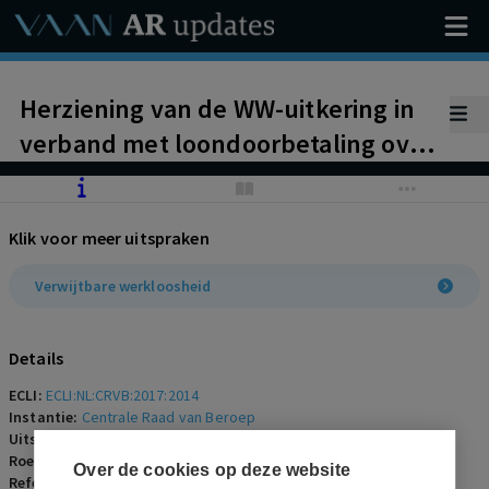
Herziening van de WW-uitkering in
verband met loondoorbetaling over
periode waarover WW is uitgekeerd.
Schending informatieplicht door
Klik voor meer uitspraken
niet melden aan UWV van
loondoorbetaling.
Verwijtbare werkloosheid
Details
ECLI:
ECLI:NL:CRVB:2017:2014
Instantie:
Centrale Raad van Beroep
Uitspraakdatum:
7 juni 2017
Roepnaam:
ECLI:NL:CRVB:2017:2014
Over de cookies op deze website
Referentienummer:
SZR-2017-0139