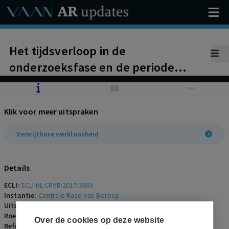
Het tijdsverloop in de
onderzoeksfase en de periode
daarna staat niet aan het aannemen
van een arbeidsrechtelijke
Klik voor meer uitspraken
dringende reden in de weg.
Appellant heeft begrijpelijke
Verwijtbare werkloosheid
verklaringen gegeven voor het
tijdsverloop en betrokkene is
Details
gedurende de procedure steeds
ECLI:
ECLI:NL:CRVB:2017:3693
geschorst geweest.
Instantie:
Centrale Raad van Beroep
Uitspraakdatum:
25 oktober 2017
Roepnaam:
ECLI:NL:CRVB:2017:3693
Over de cookies op deze website
Referentienummer:
SZR-2017-0240